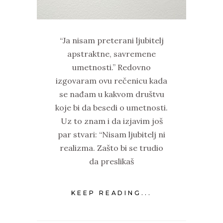
“Ja nisam preterani ljubitelj
apstraktne, savremene
umetnosti.” Redovno
izgovaram ovu rečenicu kada
se nađam u kakvom društvu
koje bi da besedi o umetnosti.
Uz to znam i da izjavim još
par stvari: “Nisam ljubitelj ni
realizma. Zašto bi se trudio
da preslikaš
KEEP READING...