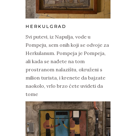
HERKULGRAD
Svi putevi, iz Napulja, vode u
Pompeju, sem onih koji se odvoje za
Herkulanum. Pompeja je Pompeja,
ali kada se nađete na tom
prostranom nalazištu, okruženi s
milion turista, i krenete da bajzate
naokolo, vrlo brzo ćete uvideti da
tome