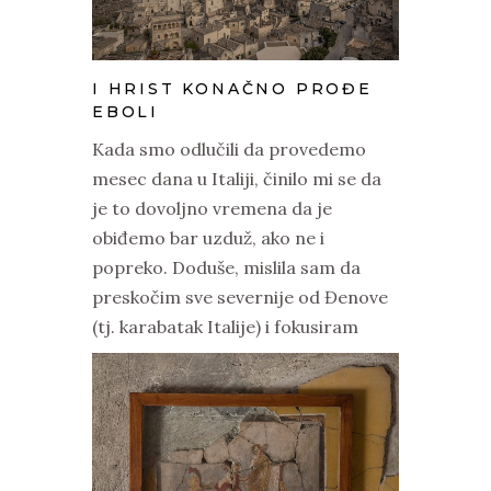
I HRIST KONAČNO PROĐE
EBOLI
Kada smo odlučili da provedemo
mesec dana u Italiji, činilo mi se da
je to dovoljno vremena da je
obiđemo bar uzduž, ako ne i
popreko. Doduše, mislila sam da
preskočim sve severnije od Đenove
(tj. karabatak Italije) i fokusiram