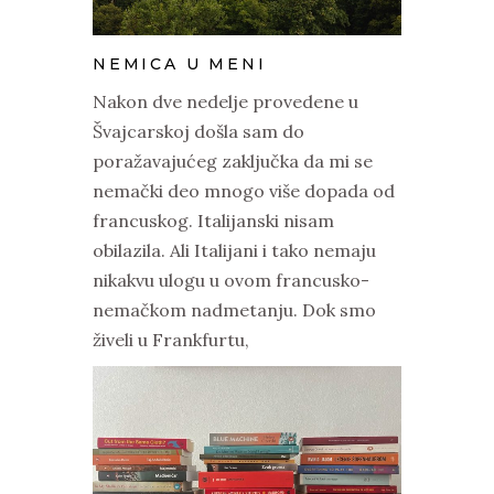
NEMICA U MENI
Nakon dve nedelje provedene u
Švajcarskoj došla sam do
poražavajućeg zaključka da mi se
nemački deo mnogo više dopada od
francuskog. Italijanski nisam
obilazila. Ali Italijani i tako nemaju
nikakvu ulogu u ovom francusko-
nemačkom nadmetanju. Dok smo
živeli u Frankfurtu,