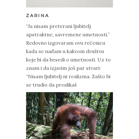
ZARINA
“Ja nisam preterani ljubitelj
apstraktne, savremene umetnosti.”
Redovno izgovaram ovu rečenicu
kada se nađam u kakvom društvu
koje bi da besedi o umetnosti. Uz to
znam i da izjavim još par stvari:
“Nisam ljubitelj ni realizma. Zašto bi
se trudio da preslikaš