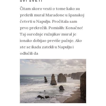
SVI SVETI
Čitam skoro vesti o tome kako su
prekrili mural Maradone u španskoj
četvrti u Napulju. Pročitala sam
prvo prekrečili. Pomislih: Konačno!
Taj osrednje ružnjikav mural je
ionako dobijao previše pažnje. Ako
ste se ikada zatekli u Napulju i
odlučili da