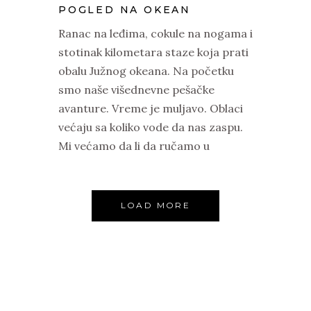
POGLED NA OKEAN
Ranac na leđima, cokule na nogama i
stotinak kilometara staze koja prati
obalu Južnog okeana. Na početku
smo naše višednevne pešačke
avanture. Vreme je muljavo. Oblaci
većaju sa koliko vode da nas zaspu.
Mi većamo da li da ručamo u
LOAD MORE